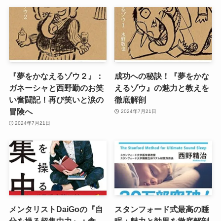
『夢をかなえるゾウ２』：
成功への秘訣！『夢をかな
ガネーシャと西野勤のお笑
えるゾウ』の魅力と教えを
い奮闘記！再び笑いと涙の
徹底解剖
冒険へ
2024年7月21日
2024年7月21日
メンタリストDaiGoの『自
スタンフォード式最高の睡