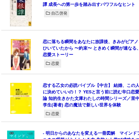
譚 成長への第一歩を踏み出すパワフルなヒント
自己啓発
恋に落ちる瞬間をあなたに放課後、きみがピアノ
ひいていたから 〜約束〜 ときめく瞬間が連なる
恋愛ストーリー
恋愛
恋する乙女の必読バイブル【中古】 結婚、この
に決めていいの！？ YESと言う前に読む辛口恋
論 知的生きかた文庫わたしの時間シリーズ／里
李生(著者) 恋の魔法で新しい世界を体験
恋愛
- 明日からのあなたを変える一冊図解 マインド