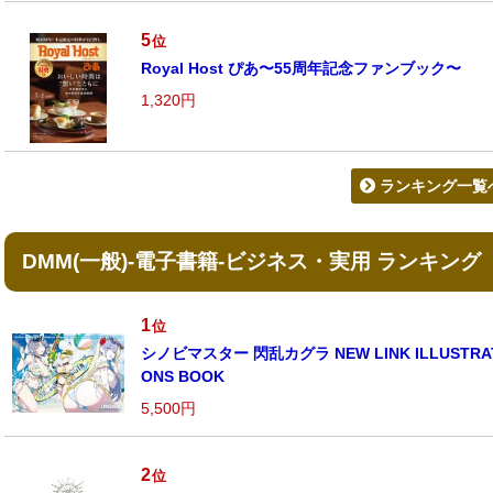
5
位
Royal Host ぴあ〜55周年記念ファンブック〜
1,320円
ランキング一覧
DMM(一般)-電子書籍-ビジネス・実用 ランキング
1
位
シノビマスター 閃乱カグラ NEW LINK ILLUSTRA
ONS BOOK
5,500円
2
位