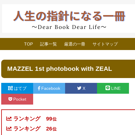
TOP
記事一覧
厳選の一冊
サイトマップ
MAZZEL 1st photobook with ZEAL
はてブ
Facebook
X
LINE
Pocket
ランキング
99
位
ランキング
26
位