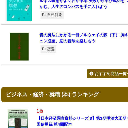
ルネス瞑想がよくわかる本 失敗から学び成功を
かむ、人生のコンパスを手に入れよう
自己啓発
愛の魔法にかかる一冊ノルウェイの森（下） 胸
ュン必至、恋の冒険を楽しもう
恋愛
おすすめ商品一覧
ビジネス・経済・就職 (本) ランキング
1
位
【日本経済調査資料シリーズ 8】第3期明治大正期 
国信用録 第4回配本